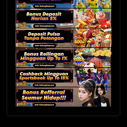
Syarat dan Ketentuan :
BONUS MEMBER BARU 20%
- New Member Bonus 100% (DI AWAL)
KOBOITOTO
- Maximal Bonus Rp.30.000,-
Syarat dan Ketentuan:
- Turn over 8X dari total bettingan
PROMO BONUS DEPOSIT
- Khusus permainan slot
Khusus untuk member yang baru pertama kali
HARIAN 5% KOBOITOTO
- BONUS WAJIB Diklaim Sebelum Saldo Dimainkan
melakukan deposit.
- Bebas Buy spin
Syarat dan Ketentuan :
Minimal Deposit untuk claim bonus ini adalah
DEPOSIT PULSA TANPA
- Tidak boleh melakukan buy spin melebihin nominal
50.000.
- Minimal Deposit untuk claim bonus ini adalah
deposit ( apabila melebihin nominal deposit, maka
POTONGAN KOBOITOTO
Tidak berlaku untuk deposit via pulsa & bermain
50.000.-
kemenangan kami anggap TIDAK SAH! )
togel.
Syarat dan Ketentuan :
- Maximal Bonus Yang Diberikan Rp. 1.000.000,-
- Tidak berlaku untuk deposit via Virtual Account,
BONUS TURNOVER 1%
Promo Hanya dapat di Claim 1x saja.
- Syarat Turn Over Adalah 3x Dari Deposit + Bonus
Qiris dan Pulsa
- Promo Berlaku Untuk Semua Member KOBOITOTO
BONUS WAJIB Diklaim Sebelum Saldo Dimainkan
(TO Bettingan).
- TIDAK DI BENARKAN ADA KESAMAAN IP/
Syarat dan Ketentuan :
- Promo Khusus Permainan Slot Online
Promo tidak dapat digabung dengan promo
- Tidak berlaku untuk deposit via pulsa.
DATA/VPN / IP JUMPER
- Apabila Kepadatan bermain permainan lain selain
lainnya.
- Bonus Rollingan 0,5% hingga 1% Hanya Berlaku
BONUS CASHBACK KHUSUS
- Promo Hanya dapat di Claim 1x sehari.
slot maka kemenangan akan dianggap tidak sah
untuk permainan Slot Games .
- BONUS WAJIB Diklaim Sebelum Saldo Dimainkan
Khusus Slot Online
BOLA KOBOITOTO
- Promo sewaktu-waktu dapat berubah tanpa
- Tidak Menerima Bettingan Invest.
- Promo tidak dapat digabung dengan promo lainnya.
P E R H A T I A N :
-
pemberitahuan terlebih dahulu.
Syarat Turn Over Adalah 5x Dari Deposit + Bonus
- Bonus ini akan dihitung dari total turnover anda
- Cashback akan diberikan pada semua member
- Bonus berlaku untuk semua permainan
BONUS REFFERRAL
- Dengan mengambil bonus ini, kami anggap seluruh
- Segala Keputusan Admin Bersifat MUTLAK Tidak
(TO Bettingan).
selama 1 periode ( Selasa - Senin).& Bonus di berikan
KOBOITOTO yang mengalami kekalahan pada
- Bila ditemukan adanya indikasi kecurangan seperti
member sudah mengerti mengenai syarat dan
Dapat di Ganggu Gugat.-
Tidak Boleh Melakukan Gantung Spin.
Setiap Selasa.
periode 1 minggu.-
bonus hunter atau safety betting dan lain-lain maka
Syarat Dan Ketentuan :
ketentuannya.
Maximal Bonus yang kami berikan adalah
- Syarat pembagian Bonus Rollingan Minimal Turn
- Minimal CashBack Yang Diberikan Adalah Rp
akan kami Banned secara permanent.
- Apabila kedapatan melanggar (Syarat Dan