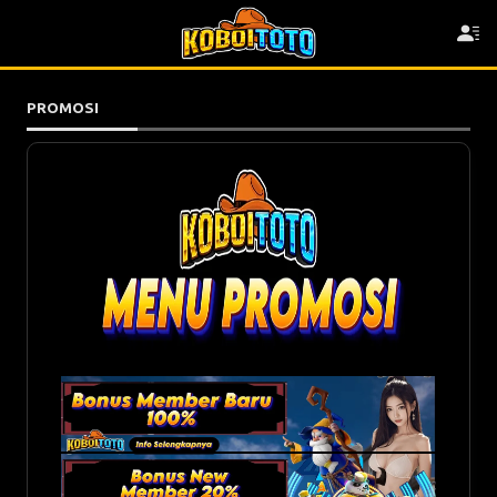
PROMOSI
EVENT WELCOME BONUS
MEMBER BARU 100% :